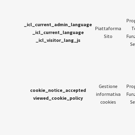
Prop
_icl_current_admin_language
Piattaforma
T
_icl_current_language
Sito
Funz
_icl_visitor_lang_js
Se
Gestione
Prop
cookie_notice_accepted
informativa
Funz
viewed_cookie_policy
cookies
Se