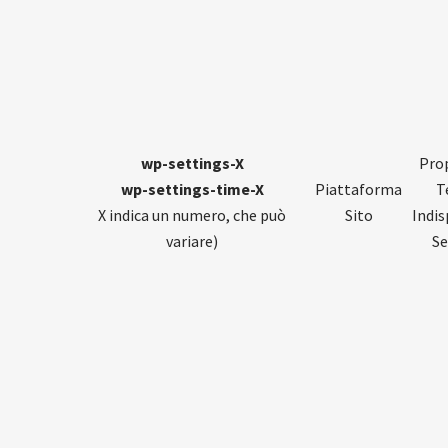
wp-settings-X
Prop
wp-settings-time-X
Piattaforma
T
X indica un numero, che può
Sito
Indis
variare)
Se