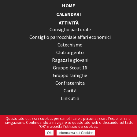
HOME
CALENDARI
ATTIVITÀ
Consiglio pastorale
Consiglio parrocchiale affari economici
Catechismo
Club argento
Ragazzi e giovani
Gruppo Scout 16
Gruppo famiglie
Confraternita
Carità
Link utili
Questo sito utilizza i cookies per semplificare e personalizzare l'esperienza di
navigazione. Continuando a navigare su questo sito web o cliccando sul tasto
PARROCCHIA
'OK' si accetta l'utilizzo dei cookies.
Sacerdoti
Ok
Informativa sui Cookies