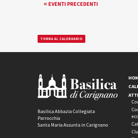
EVENTI
NAVIGATION
«
EVENTI PRECEDENTI
LIST
NAVIGATION
TORNA AL CALENDARIO
HO
CAL
ATT
Co
Con
Basilica Abbazia Collegiata
ec
Parrocchia
Ca
Santa Maria Assunta in Carignano
Cl