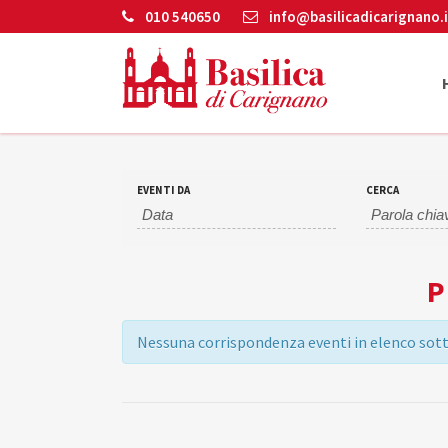
010 540650
info@basilicadicarignano.i
EVENTI DA
CERCA
P
Nessuna corrispondenza eventi in elenco sotto
EVENTI
LIST