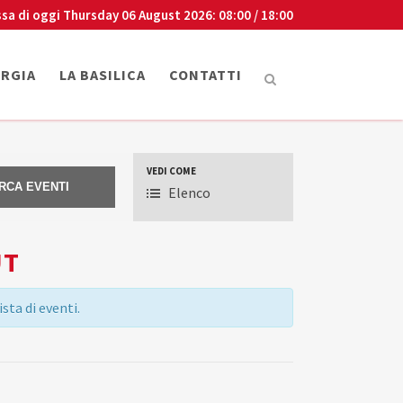
sa di oggi
Thursday 06 August 2026
: 08:00 / 18:00
URGIA
LA BASILICA
CONTATTI
VEDI COME
VISUALIZZAZIONI
Elenco
EVENTO
UT
sta di eventi.