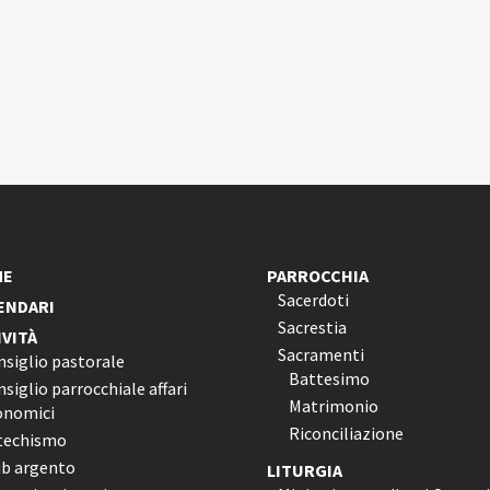
ME
PARROCCHIA
Sacerdoti
ENDARI
Sacrestia
IVITÀ
Sacramenti
nsiglio pastorale
Battesimo
siglio parrocchiale affari
Matrimonio
onomici
Riconciliazione
techismo
ub argento
LITURGIA