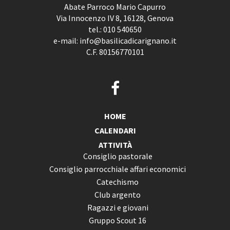
Abate Parroco Mario Capurro
Via Innocenzo IV 8, 16128, Genova
tel.:
010 540650
e-mail:
info@basilicadicarignano.it
C.F. 80156770101
HOME
CALENDARI
ATTIVITÀ
Consiglio pastorale
Consiglio parrocchiale affari economici
Catechismo
Club argento
Ragazzi e giovani
Gruppo Scout 16