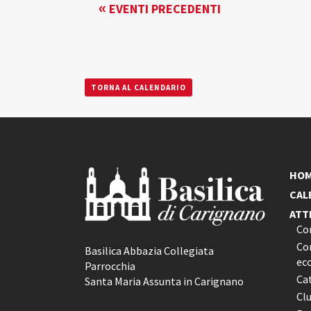
EVENTI
NAVIGATION
«
EVENTI PRECEDENTI
LIST
NAVIGATION
TORNA AL CALENDARIO
HO
CAL
ATT
Co
Con
Basilica Abbazia Collegiata
ec
Parrocchia
Ca
Santa Maria Assunta in Carignano
Cl