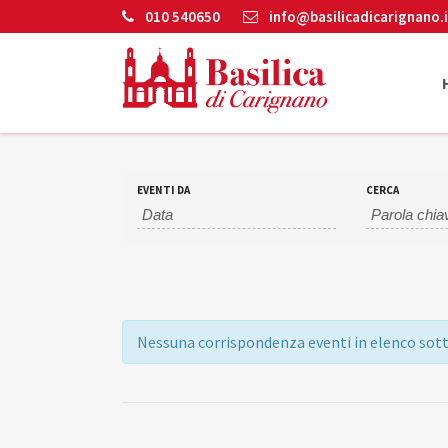
010 540650
info@basilicadicarignano.i
EVENTI DA
CERCA
Nessuna corrispondenza eventi in elenco sotto
EVENTI
LIST