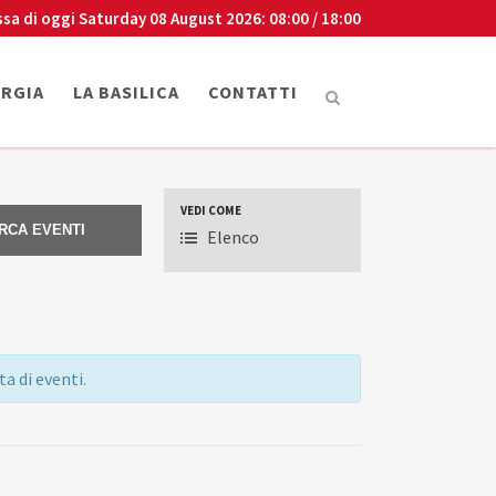
ssa di oggi
Saturday 08 August 2026
: 08:00 / 18:00
URGIA
LA BASILICA
CONTATTI
VEDI COME
VISUALIZZAZIONI
Elenco
EVENTO
O
a di eventi.