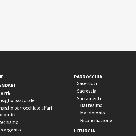
ME
PARROCCHIA
Sacerdoti
ENDARI
Sacrestia
IVITÀ
Sacramenti
nsiglio pastorale
Battesimo
siglio parrocchiale affari
Matrimonio
onomici
Riconciliazione
techismo
ub argento
LITURGIA