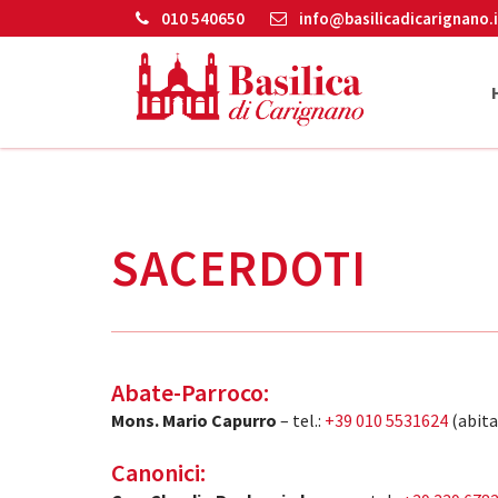
010 540650
info@basilicadicarignano.i
SACERDOTI
Abate-Parroco:
Mons. Mario Capurro
– tel.:
+39 010 5531624
(abita
Canonici: