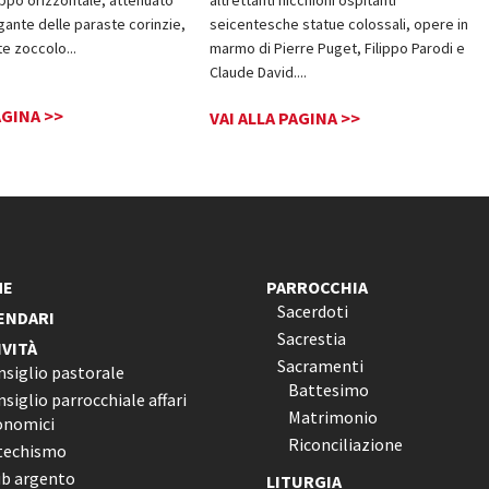
igante delle paraste corinzie,
seicentesche statue colossali, opere in
te zoccolo
...
marmo di Pierre Puget, Filippo Parodi e
Claude David.
...
AGINA >>
VAI ALLA PAGINA >>
ME
PARROCCHIA
Sacerdoti
ENDARI
Sacrestia
IVITÀ
Sacramenti
nsiglio pastorale
Battesimo
siglio parrocchiale affari
Matrimonio
onomici
Riconciliazione
techismo
ub argento
LITURGIA