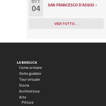
OTT
SAN FRANCESCO D’ASSISI –
04
RELIGIOSA
PATRONO D’ITALIA
VEDI TUTTO…
LA BASILICA
Come arrivare
Visite guidate
Tour virtuale
Storia
Architettura
Arte
Pittura