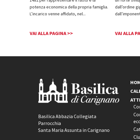
potenza economica della propria famiglia.
dall’ordine g
L’incarico venne affidato, nel
...
dall’imponen
VAI ALLA PAGINA >>
VAI ALLA P
HO
CAL
ATT
Co
Con
Basilica Abbazia Collegiata
ec
Parrocchia
Ca
Santa Maria Assunta in Carignano
Cl