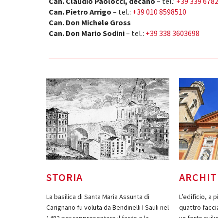
Can. Claudio Paolocci, decano
– tel.:
+39 339 678
Can. Pietro Arrigo
– tel.:
+39 010 8598510
Can. Don Michele Gross
Can. Don Mario Sodini
– tel.:
+39 338 3603698
STORIA
ARCHI
La basilica di Santa Maria Assunta di
L’edificio, a 
Carignano fu voluta da Bendinelli I Sauli nel
quattro faccia
1482 per rappresentare il fasto e la
un forte svil