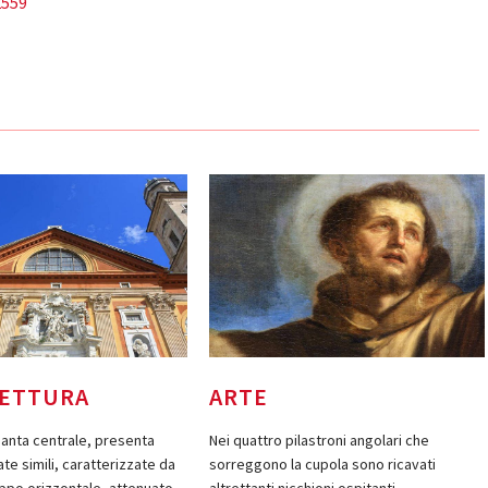
2559
TETTURA
ARTE
pianta centrale, presenta
Nei quattro pilastroni angolari che
te simili, caratterizzate da
sorreggono la cupola sono ricavati
uppo orizzontale, attenuato
altrettanti nicchioni ospitanti