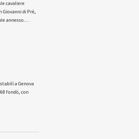
le cavaliere
 Giovanni di Prè,
edale annesso.…
 stabilì a Genova
1868 fondò, con