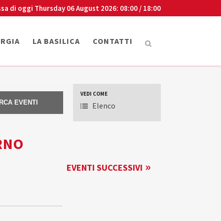
sa di oggi
Thursday 06 August 2026
: 08:00 / 18:00
URGIA
LA BASILICA
CONTATTI
VEDI COME
VISUALIZZAZIONI
Elenco
EVENTO
RNO
»
EVENTI
SUCCESSIVI