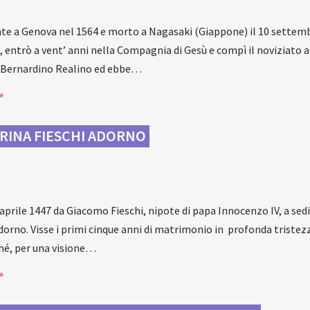
a
e a Genova nel 1564 e morto a Nagasaki (Giappone) il 10 settembr
 entrò a vent’ anni nella Compagnia di Gesù e compì il noviziato a
s. Bernardino Realino ed ebbe…
»
RINA FIESCHI ADORNO
a
aprile 1447 da Giacomo Fieschi, nipote di papa Innocenzo IV, a sedic
orno. Visse i primi cinque anni di matrimonio in profonda tristezza
hé, per una visione…
»