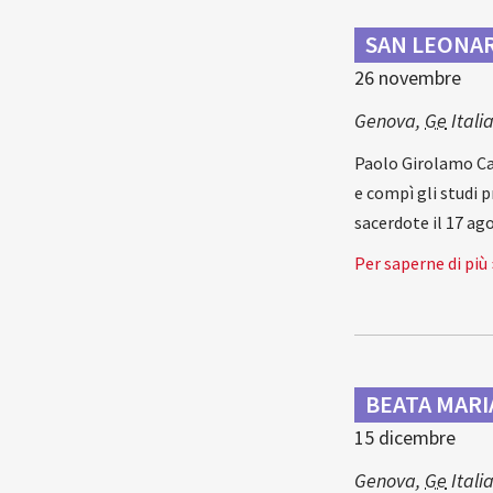
SAN LEONAR
26 novembre
Genova
,
Ge
Itali
Paolo Girolamo Cas
e compì gli studi 
sacerdote il 17 ag
Per saperne di più 
BEATA MARI
15 dicembre
Genova
,
Ge
Itali