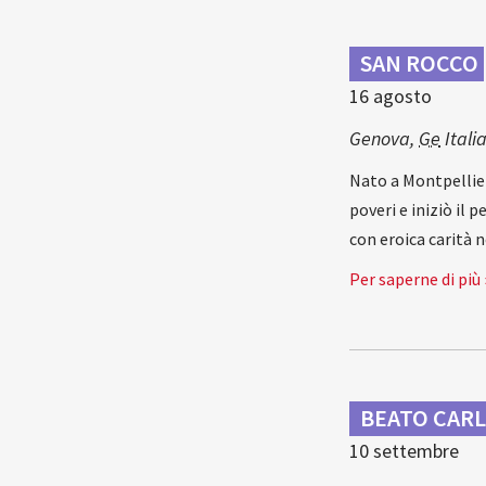
SAN ROCCO
16 agosto
Genova
,
Ge
Itali
Nato a Montpellier 
poveri e iniziò il
con eroica carità 
Per saperne di più 
BEATO CARL
10 settembre