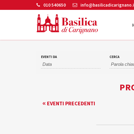
010 540650
info@basilicadicarignano.i
EVENTI DA
CERCA
PRO
EVENTI
«
EVENTI PRECEDENTI
LIST
NAVIGATION