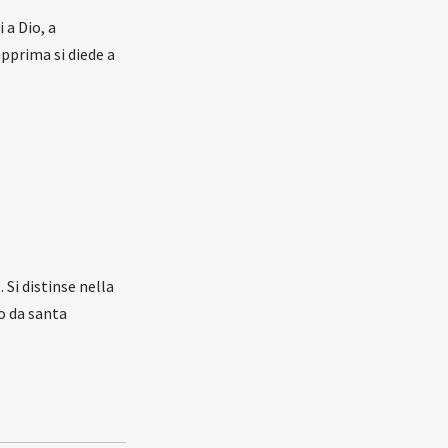
 a Dio, a
pprima si diede a
 Si distinse nella
so da santa