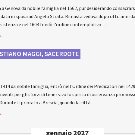
a a Genova da nobile famiglia nel 1562, pur desiderando consacrarsi
u data in sposa ad Angelo Strata. Rimasta vedova dopo otto anni da
assistenza e nel 1604 fondò l'ordine contemplativo…
»
STIANO MAGGI, SACERDOTE
a
1414 da nobile famiglia, entrò nell'Ordine dei Predicatori nel 1429.
onventi per gli sforzi di tener vivo lo spirito di osservanza promos
 Durante il priorato a Brescia, quando la città…
»
gennaio 2027