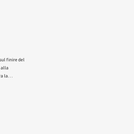
ul finire del
 alla
tra la…