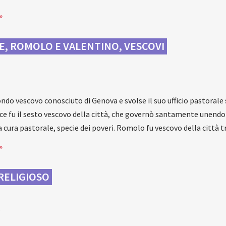
»
CE, ROMOLO E VALENTINO, VESCOVI
a
ondo vescovo conosciuto di Genova e svolse il suo ufficio pastorale s
ice fu il sesto vescovo della città, che governò santamente unendo
cura pastorale, specie dei poveri. Romolo fu vescovo della città 
»
RELIGIOSO
a