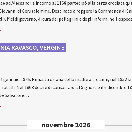
 ad Alessandria intorno al 1168 partecipò alla terza crociata qua
 Giovanni di Gerusalemme. Destinato a reggere la Commenda di San
li uffici di governo, di cura dei pellegrini e degli infermi nell'osp
»
NIA RAVASCO, VERGINE
a
 4 gennaio 1845. Rimasta orfana della madre a tre anni, nel 1852 si
e fratelli. Nel 1863 decise di consacrarsi al Signore e il 6 dicembre 
ote Salvatore…
»
novembre 2026