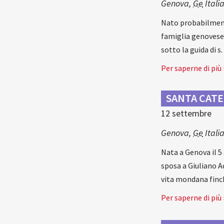
Genova
,
Ge
Itali
Nato probabilment
famiglia genovese,
sotto la guida di 
Per saperne di più 
SANTA CATE
12 settembre
Genova
,
Ge
Itali
Nata a Genova il 5 
sposa a Giuliano Ad
vita mondana finc
Per saperne di più 