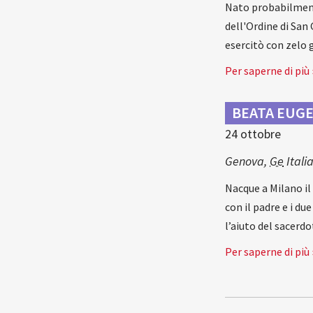
Nato probabilmente
dell'Ordine di San
esercitò con zelo g
Per saperne di più 
BEATA EUGE
24 ottobre
Genova
,
Ge
Itali
Nacque a Milano il
con il padre e i du
l’aiuto del sacerd
Per saperne di più 