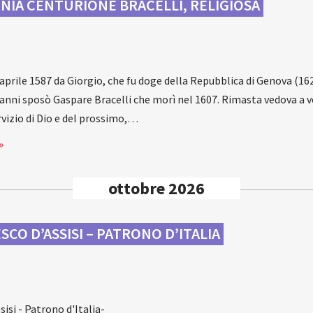
INIA CENTURIONE BRACELLI, RELIGIOSA
a
 aprile 1587 da Giorgio, che fu doge della Repubblica di Genova (162
i anni sposò Gaspare Bracelli che morì nel 1607. Rimasta vedova a v
vizio di Dio e del prossimo,…
»
ottobre 2026
CO D’ASSISI – PATRONO D’ITALIA
a
isi - Patrono d'Italia-