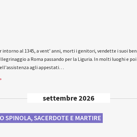
a
intorno al 1345, a vent’ anni, morti i genitori, vendette i suoi beni
 pellegrinaggio a Roma passando per la Liguria. In molti luoghi e po
nell'assistenza agli appestati…
»
settembre 2026
O SPINOLA, SACERDOTE E MARTIRE