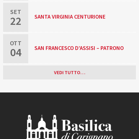
SET
SANTA VIRGINIA CENTURIONE
22
BRACELLI, RELIGIOSA
OTT
SAN FRANCESCO D’ASSISI – PATRONO
04
D’ITALIA
VEDI TUTTO…