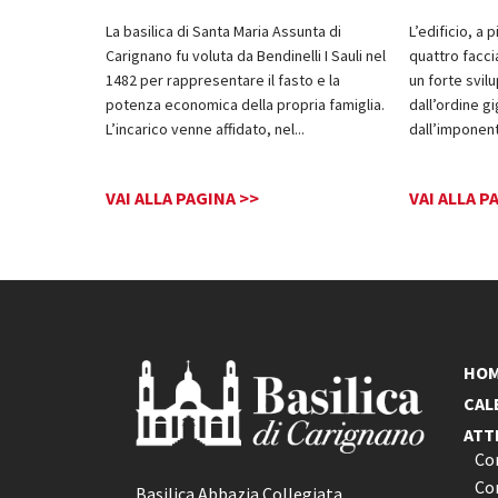
La basilica di Santa Maria Assunta di
L’edificio, a 
Carignano fu voluta da Bendinelli I Sauli nel
quattro faccia
1482 per rappresentare il fasto e la
un forte svil
potenza economica della propria famiglia.
dall’ordine g
L’incarico venne affidato, nel
...
dall’imponen
VAI ALLA PAGINA >>
VAI ALLA P
HO
CAL
ATT
Co
Con
Basilica Abbazia Collegiata