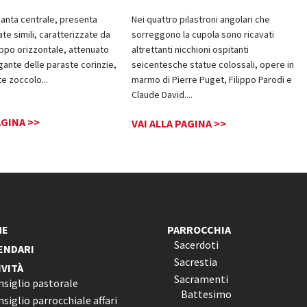
pianta centrale, presenta
Nei quattro pilastroni angolari che
te simili, caratterizzate da
sorreggono la cupola sono ricavati
uppo orizzontale, attenuato
altrettanti nicchioni ospitanti
igante delle paraste corinzie,
seicentesche statue colossali, opere in
te zoccolo
...
marmo di Pierre Puget, Filippo Parodi e
Claude David.
...
AGINA >>
VAI ALLA PAGINA >>
ME
PARROCCHIA
Sacerdoti
ENDARI
Sacrestia
IVITÀ
Sacramenti
nsiglio pastorale
Battesimo
siglio parrocchiale affari