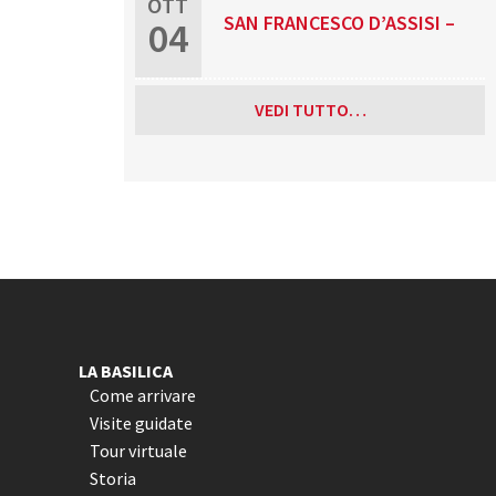
OTT
SAN FRANCESCO D’ASSISI –
04
RELIGIOSA
PATRONO D’ITALIA
VEDI TUTTO…
LA BASILICA
Come arrivare
Visite guidate
Tour virtuale
Storia