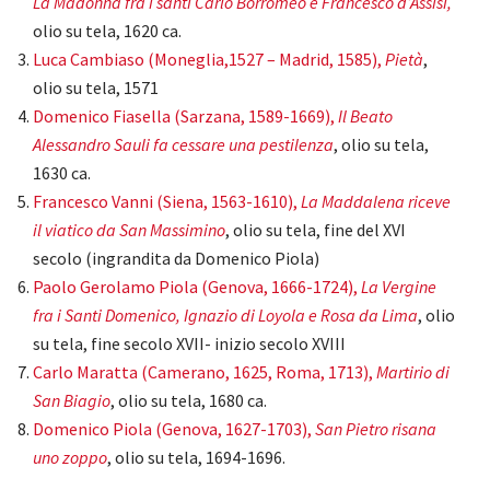
La Madonna fra i santi Carlo Borromeo e Francesco d’Assisi,
olio su tela, 1620 ca.
Luca Cambiaso (Moneglia,1527 – Madrid, 1585),
Pietà
,
olio su tela, 1571
Domenico Fiasella (Sarzana, 1589-1669),
Il Beato
Alessandro Sauli fa cessare una pestilenza
, olio su tela,
1630 ca.
Francesco Vanni (Siena, 1563-1610),
La Maddalena riceve
il viatico da San Massimino
, olio su tela, fine del XVI
secolo (ingrandita da Domenico Piola)
Paolo Gerolamo Piola (Genova, 1666-1724),
La Vergine
fra i Santi Domenico, Ignazio di Loyola e Rosa da Lima
, olio
su tela, fine secolo XVII- inizio secolo XVIII
Carlo Maratta (Camerano, 1625, Roma, 1713),
Martirio di
San Biagio
, olio su tela, 1680 ca.
Domenico Piola (Genova, 1627-1703),
San Pietro risana
uno zoppo
, olio su tela, 1694-1696.