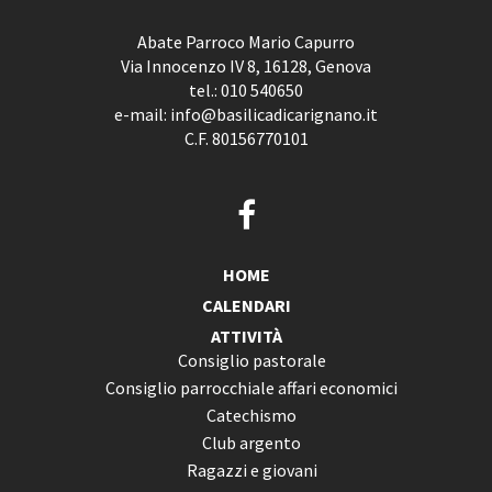
Abate Parroco Mario Capurro
Via Innocenzo IV 8, 16128, Genova
tel.:
010 540650
e-mail:
info@basilicadicarignano.it
C.F. 80156770101
HOME
CALENDARI
ATTIVITÀ
Consiglio pastorale
Consiglio parrocchiale affari economici
Catechismo
Club argento
Ragazzi e giovani