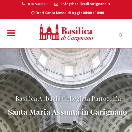
010 540650
info@basilicadicarignano.it
Orari Santa Messa di oggi
: 08:00 / 18:00
Basilica Abbazia Collegiata Parrocchia
Santa Maria Assunta in Carignano