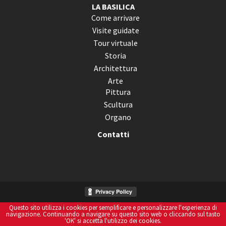
LA BASILICA
Come arrivare
Visite guidate
Tour virtuale
Storia
Architettura
Arte
Pittura
Scultura
Organo
Contatti
Questo sito utilizza i cookies per semplificare e personalizzare l'esperienza di
Informativa Sui Cookies
navigazione. Continuando a navigare su questo sito web o cliccando sul tasto
'OK' si accetta l'utilizzo dei cookies.