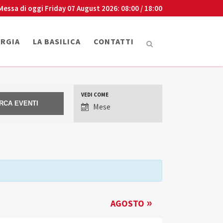
Messa di oggi
Friday 07 August 2026
: 08:00 / 18:00
URGIA
LA BASILICA
CONTATTI
VEDI COME
VISUALIZZAZIONI
Mese
EVENTO
»
AGOSTO