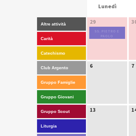
MESE
Lunedì
DEL
CALENDARIO
29
3
Altre attività
SS. PIETRO E
PAOLO
Carità
Catechismo
6
7
Club Argento
Gruppo Famiglie
Gruppo Giovani
13
1
Gruppo Scout
Liturgia