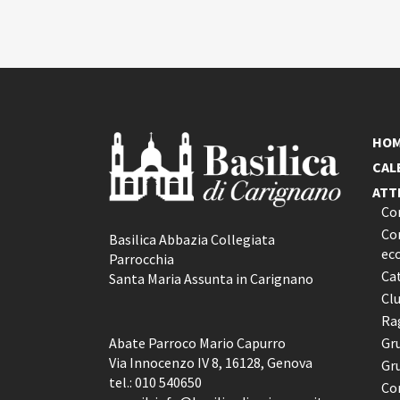
CALENDARIO
HO
CAL
ATT
Co
Con
Basilica Abbazia Collegiata
ec
Parrocchia
Ca
Santa Maria Assunta in Carignano
Cl
Rag
Abate Parroco Mario Capurro
Gr
Via Innocenzo IV 8, 16128, Genova
Gr
tel.:
010 540650
Co