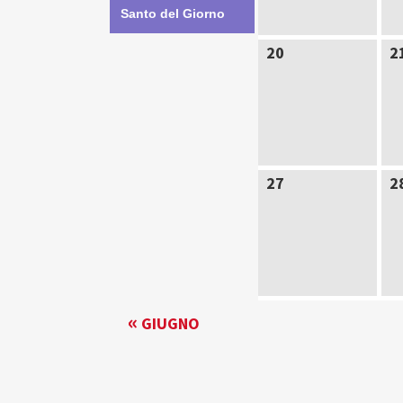
Santo del Giorno
20
2
27
2
NAVIGAZIONE
«
GIUGNO
PER
MESE
DEL