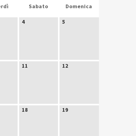
rdì
Sabato
Domenica
4
5
11
12
18
19