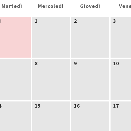
Martedì
Mercoledì
Giovedì
Vene
0
1
2
3
8
9
10
4
15
16
17