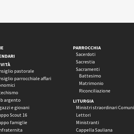
ME
PARROCCHIA
Sacerdoti
ENDARI
Sacrestia
IVITÀ
Sacramenti
nsiglio pastorale
Battesimo
siglio parrocchiale affari
Matrimonio
onomici
Riconciliazione
techismo
ub argento
LITURGIA
azzi e giovani
Ministri straordinari Comun
uppo Scout 16
Lettori
uppo famiglie
Ministranti
nfraternita
Cappella Sauliana