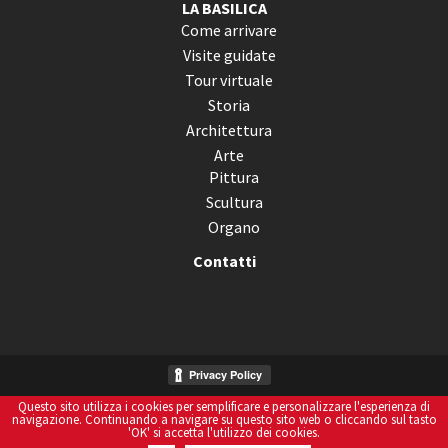
LA BASILICA
Come arrivare
Visite guidate
Tour virtuale
Storia
Architettura
Arte
Pittura
Scultura
Organo
Contatti
Questo sito utilizza i cookies per semplificare e personalizzare l'esperienza di
Informativa Sui Cookies
navigazione. Continuando a navigare su questo sito web o cliccando sul tasto
'OK' si accetta l'utilizzo dei cookies.