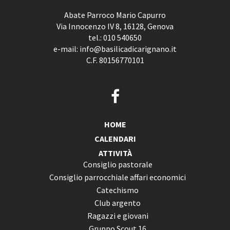
Abate Parroco Mario Capurro
Via Innocenzo IV 8, 16128, Genova
tel.:
010 540650
e-mail:
info@basilicadicarignano.it
C.F. 80156770101
HOME
CALENDARI
ATTIVITÀ
Consiglio pastorale
Consiglio parrocchiale affari economici
Catechismo
Club argento
Ragazzi e giovani
Gruppo Scout 16