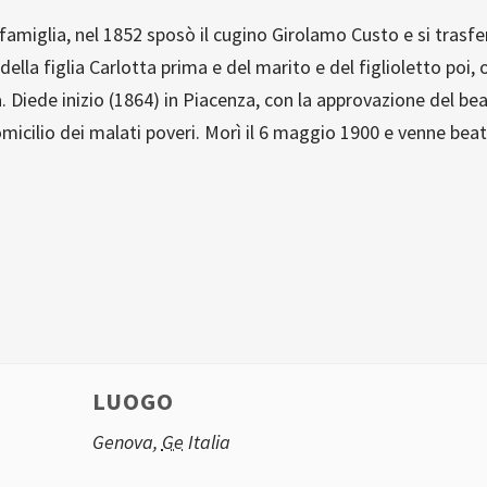
miglia, nel 1852 sposò il cugino Girolamo Custo e si trasferì 
ella figlia Carlotta prima e del marito e del figlioletto poi, 
a. Diede inizio (1864) in Piacenza, con la approvazione del bea
icilio dei malati poveri. Morì il 6 maggio 1900 e venne beatif
LUOGO
Genova
,
Ge
Italia