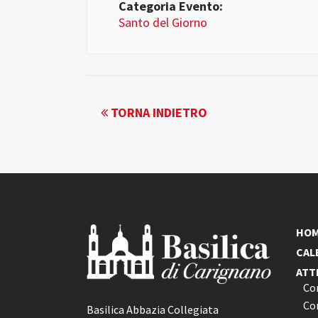
Categoria Evento:
Santo del Giorno
EVENTO
TORNA INDIETRO
NAVIGATION
HO
CAL
ATT
Co
Con
Basilica Abbazia Collegiata