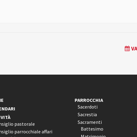
VA
ME
PARROCCHIA
Sacerdoti
ENDARI
Sacrestia
IVITÀ
Sacramenti
nsiglio pastorale
Battesimo
siglio parrocchiale affari
Matrimonio