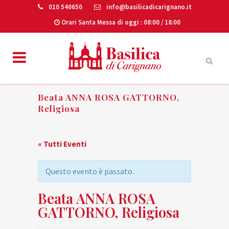
010 540650
info@basilicadicarignano.it
Orari Santa Messa di oggi
: 08:00 / 18:00
Beata ANNA ROSA GATTORNO,
Religiosa
« Tutti Eventi
Questo evento è passato.
Beata ANNA ROSA
GATTORNO, Religiosa