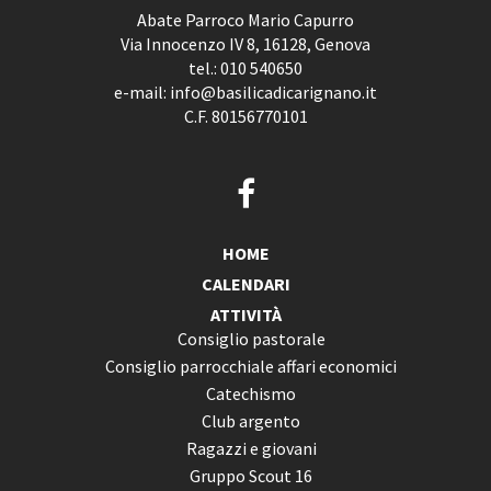
Abate Parroco Mario Capurro
Via Innocenzo IV 8, 16128, Genova
tel.:
010 540650
e-mail:
info@basilicadicarignano.it
C.F. 80156770101
HOME
CALENDARI
ATTIVITÀ
Consiglio pastorale
Consiglio parrocchiale affari economici
Catechismo
Club argento
Ragazzi e giovani
Gruppo Scout 16