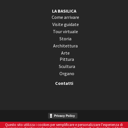
LA BASILICA
Come arrivare
Visite guidate
Tour virtuale
Storia
Architettura
Arte
Pittura
Scultura
Organo
Contatti
Questo sito utilizza i cookies per semplificare e personalizzare l'esperienza di
Informativa Sui Cookies