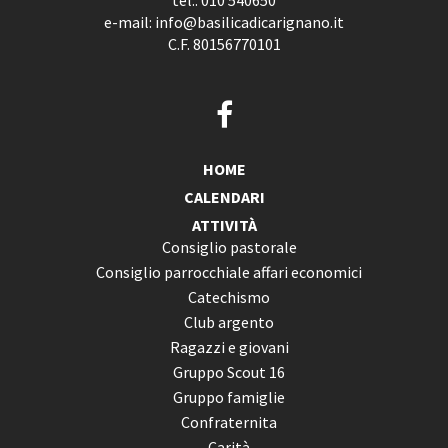
tel.:
010 540650
e-mail:
info@basilicadicarignano.it
C.F. 80156770101
HOME
CALENDARI
ATTIVITÀ
Consiglio pastorale
Consiglio parrocchiale affari economici
Catechismo
Club argento
Ragazzi e giovani
Gruppo Scout 16
Gruppo famiglie
Confraternita
Carità