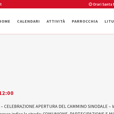
t
Orari Santa 
HOME
CALENDARI
ATTIVITÀ
PARROCCHIA
LIT
12:00
 – CELEBRAZIONE APERTURA DEL CAMMINO SINODALE – Invito
Francesco indica la strada: COMUNIONE, PARTECIPAZIONE E 