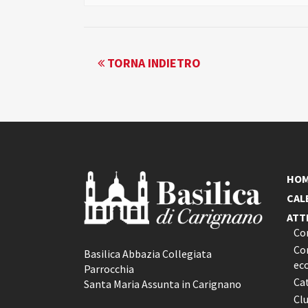
EVENTO
TORNA INDIETRO
NAVIGATION
HO
CAL
ATT
Co
Con
Basilica Abbazia Collegiata
ec
Parrocchia
Ca
Santa Maria Assunta in Carignano
Cl