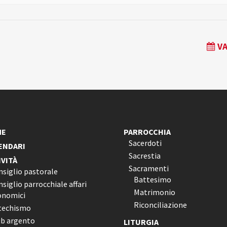
VA
ME
PARROCCHIA
Sacerdoti
ENDARI
Sacrestia
IVITÀ
Sacramenti
nsiglio pastorale
Battesimo
siglio parrocchiale affari
Matrimonio
onomici
Riconciliazione
techismo
ub argento
LITURGIA