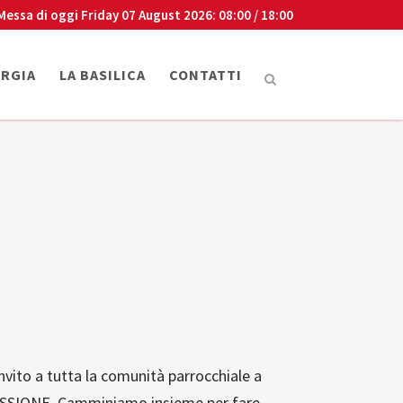
Messa di oggi
Friday 07 August 2026
: 08:00 / 18:00
URGIA
LA BASILICA
CONTATTI
 a tutta la comunità parrocchiale a
MISSIONE. Camminiamo insieme per fare