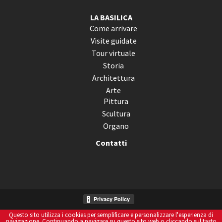
LA BASILICA
Come arrivare
Visite guidate
Tour virtuale
Storia
Architettura
Arte
Pittura
Scultura
Organo
Contatti
Questo sito utilizza i cookies per semplificare e personalizzare l'esperienza di
Informativa Sui Cookies
navigazione. Continuando a navigare su questo sito web o cliccando sul tasto