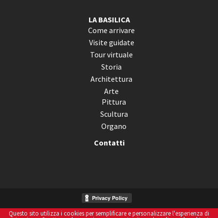
LA BASILICA
Come arrivare
Visite guidate
Tour virtuale
Storia
Architettura
Arte
Pittura
Scultura
Organo
Contatti
Questo sito utilizza i cookies per semplificare e personalizzare l'esperienza di
Informativa Sui Cookies