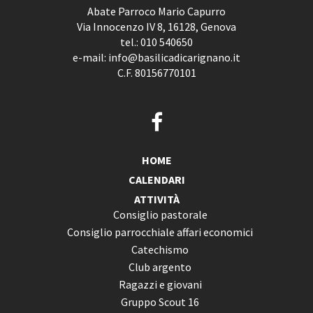
Abate Parroco Mario Capurro
Via Innocenzo IV 8, 16128, Genova
tel.:
010 540650
e-mail:
info@basilicadicarignano.it
C.F. 80156770101
HOME
CALENDARI
ATTIVITÀ
Consiglio pastorale
Consiglio parrocchiale affari economici
Catechismo
Club argento
Ragazzi e giovani
Gruppo Scout 16