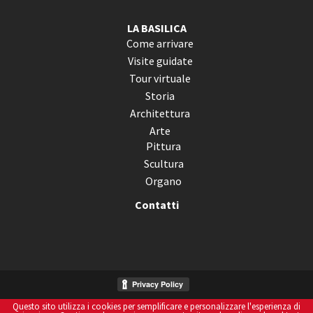
LA BASILICA
Come arrivare
Visite guidate
Tour virtuale
Storia
Architettura
Arte
Pittura
Scultura
Organo
Contatti
Questo sito utilizza i cookies per semplificare e personalizzare l'esperienza di
Informativa Sui Cookies