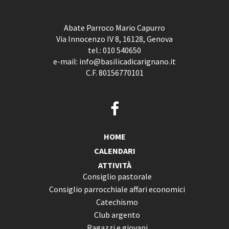
Abate Parroco Mario Capurro
Via Innocenzo IV 8, 16128, Genova
tel.:
010 540650
e-mail:
info@basilicadicarignano.it
C.F. 80156770101
HOME
CALENDARI
ATTIVITÀ
Consiglio pastorale
Consiglio parrocchiale affari economici
Catechismo
Club argento
Ragazzi e giovani