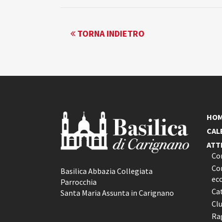
EVENTO
TORNA INDIETRO
NAVIGATION
HO
CAL
ATT
Co
Con
Basilica Abbazia Collegiata
ec
Parrocchia
Ca
Santa Maria Assunta in Carignano
Cl
Rag