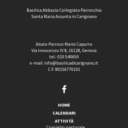
Basilica Abbazia Collegiata Parrocchia
Santa Maria Assunta in Carignano
Abate Parroco Mario Capurro
Via Innocenzo IV 8, 16128, Genova
tel.:
010 540650
e-mail:
info@basilicadicarignano.it
C.F. 80156770101
HOME
CALENDARI
ATTIVITÀ
Consiglio pastorale