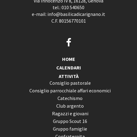
Via Innocenzo IV 8, 16128, Genova
tel.:
010 540650
e-mail:
info@basilicadicarignano.it
C.F. 80156770101
HOME
CALENDARI
ATTIVITÀ
Consiglio pastorale
Consiglio parrocchiale affari economici
Catechismo
Club argento
Ragazzi e giovani
Gruppo Scout 16
Gruppo famiglie
Confraternita