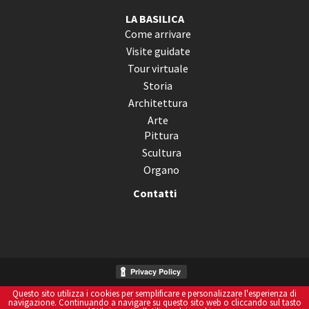
LA BASILICA
Come arrivare
Visite guidate
Tour virtuale
Storia
Architettura
Arte
Pittura
Scultura
Organo
Contatti
Questo sito utilizza i cookies per semplificare e personalizzare l'esperienza di
Informativa Sui Cookies
navigazione. Continuando a navigare su questo sito web o cliccando sul tasto