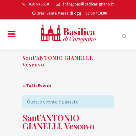
010 540650
info@basilicadicarignano.it
Orari Santa Messa di oggi
: 08:00 / 18:00
Sant’ANTONIO GIANELLI,
Vescovo
« Tutti Eventi
Questo evento è passato.
Sant’ANTONIO
GIANELLI, Vescovo