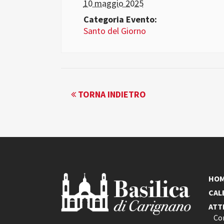
10 maggio 2025
Categoria Evento:
Santo del Giorno
EVENTO
TORNA INDIETRO
NAVIGATION
HO
CAL
ATT
Co