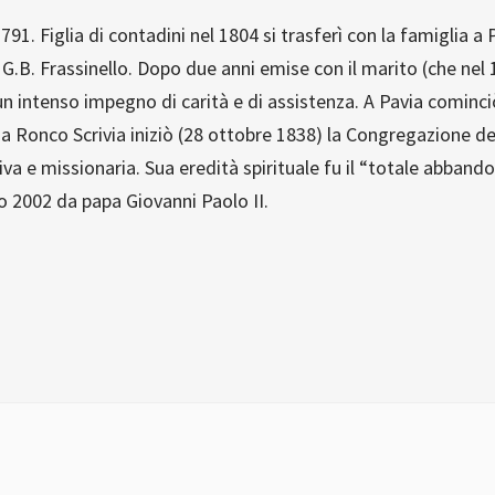
1. Figlia di contadini nel 1804 si trasferì con la famiglia a
n G.B. Frassinello. Dopo due anni emise con il marito (che nel 
 un intenso impegno di carità e di assistenza. A Pavia cominci
 a Ronco Scrivia iniziò (28 ottobre 1838) la Congregazione d
ativa e missionaria. Sua eredità spirituale fu il “totale abband
o 2002 da papa Giovanni Paolo II.