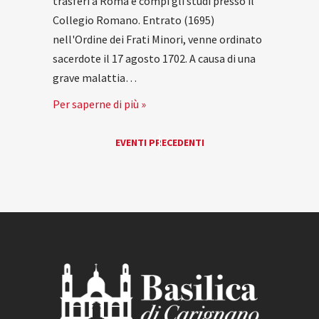
trasferì a Roma e compì gli studi presso il
Collegio Romano. Entrato (1695)
nell'Ordine dei Frati Minori, venne ordinato
sacerdote il 17 agosto 1702. A causa di una
grave malattia…
Per saperne di più »
EVENTI
EVENTI PRECEDENTI
«
LIST
NAVIGATION