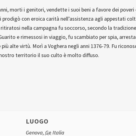
nni, morti i genitori, vendette i suoi beni a favore dei pover
si prodigò con eroica carità nell’assistenza agli appestati col
ritiratosi nella campagna fu soccorso, secondo la tradizione, 
 Guarito e rimessosi in viaggio, fu scambiato per spia, arrest
le più alte virtù. Morì a Voghera negli anni 1376-79. Fu ricon
 nostro territorio il suo culto è molto diffuso.
LUOGO
Genova
,
Ge
Italia