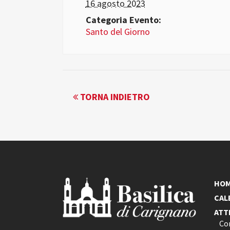
16 agosto 2023
Categoria Evento:
Santo del Giorno
EVENTO
TORNA INDIETRO
NAVIGATION
HO
CAL
ATT
Co