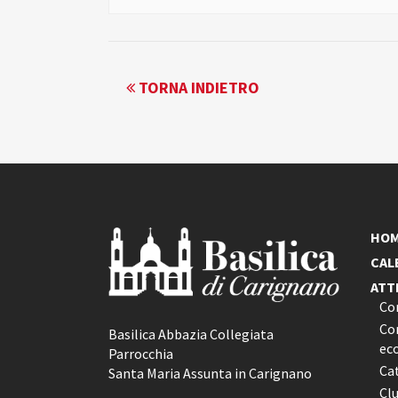
EVENTO
TORNA INDIETRO
NAVIGATION
HO
CAL
ATT
Co
Con
Basilica Abbazia Collegiata
ec
Parrocchia
Ca
Santa Maria Assunta in Carignano
Cl