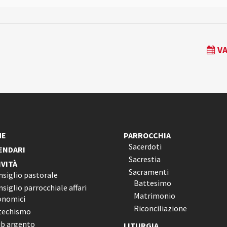
VA
ME
PARROCCHIA
Sacerdoti
ENDARI
Sacrestia
IVITÀ
Sacramenti
nsiglio pastorale
Battesimo
siglio parrocchiale affari
Matrimonio
onomici
Riconciliazione
techismo
ub argento
LITURGIA