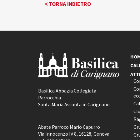
EVENTO
TORNA INDIETRO
NAVIGATION
HO
CAL
ATT
Co
Con
Basilica Abbazia Collegiata
ec
Parrocchia
Ca
Santa Maria Assunta in Carignano
Cl
Rag
Abate Parroco Mario Capurro
Gr
Via Innocenzo IV 8, 16128, Genova
Gr