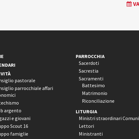
VA
ME
PARROCCHIA
Sacerdoti
ENDARI
Sacrestia
IVITÀ
Sacramenti
nsiglio pastorale
Battesimo
siglio parrocchiale affari
Matrimonio
onomici
Riconciliazione
techismo
ub argento
LITURGIA
azzi e giovani
Ministri straordinari Comun
uppo Scout 16
Lettori
uppo famiglie
Ministranti