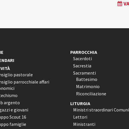
VA
ME
PARROCCHIA
Sacerdoti
ENDARI
Sacrestia
IVITÀ
Sacramenti
nsiglio pastorale
Battesimo
siglio parrocchiale affari
Matrimonio
onomici
Riconciliazione
techismo
ub argento
LITURGIA
azzi e giovani
Ministri straordinari Comun
uppo Scout 16
Lettori
uppo famiglie
Ministranti