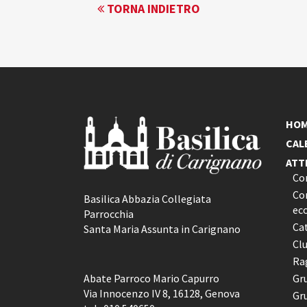
EVENTO
TORNA INDIETRO
NAVIGATION
HO
CAL
ATT
Co
Con
Basilica Abbazia Collegiata
ec
Parrocchia
Ca
Santa Maria Assunta in Carignano
Cl
Rag
Abate Parroco Mario Capurro
Gr
Via Innocenzo IV 8, 16128, Genova
Gr