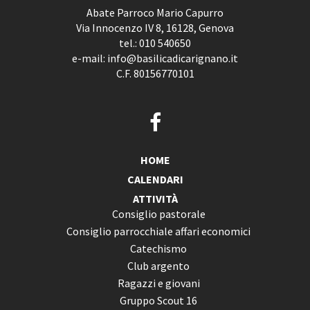
Abate Parroco Mario Capurro
Via Innocenzo IV 8, 16128, Genova
tel.:
010 540650
e-mail:
info@basilicadicarignano.it
C.F. 80156770101
HOME
CALENDARI
ATTIVITÀ
Consiglio pastorale
Consiglio parrocchiale affari economici
Catechismo
Club argento
Ragazzi e giovani
Gruppo Scout 16