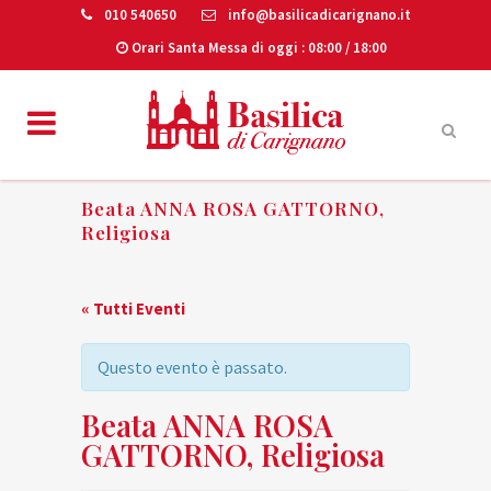
010 540650
info@basilicadicarignano.it
Orari Santa Messa di oggi
: 08:00 / 18:00
Beata ANNA ROSA GATTORNO,
Religiosa
« Tutti Eventi
Questo evento è passato.
Beata ANNA ROSA
GATTORNO, Religiosa