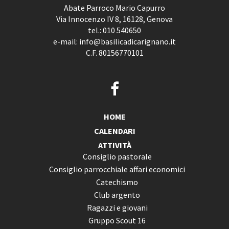
Abate Parroco Mario Capurro
Via Innocenzo IV 8, 16128, Genova
tel.:
010 540650
e-mail:
info@basilicadicarignano.it
C.F. 80156770101
HOME
CALENDARI
ATTIVITÀ
Consiglio pastorale
Consiglio parrocchiale affari economici
Catechismo
Club argento
Ragazzi e giovani
Gruppo Scout 16