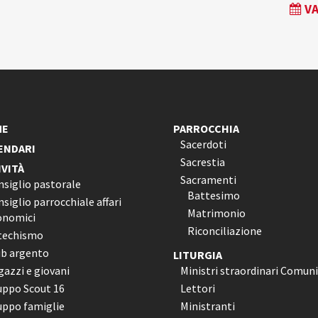
VA
ME
PARROCCHIA
Sacerdoti
ENDARI
Sacrestia
IVITÀ
Sacramenti
nsiglio pastorale
Battesimo
siglio parrocchiale affari
Matrimonio
onomici
Riconciliazione
techismo
ub argento
LITURGIA
azzi e giovani
Ministri straordinari Comun
uppo Scout 16
Lettori
uppo famiglie
Ministranti