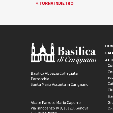
EVENTO
TORNA INDIETRO
NAVIGATION
HO
CAL
ATT
Co
Con
Basilica Abbazia Collegiata
ec
Parrocchia
Ca
Santa Maria Assunta in Carignano
Cl
Rag
Abate Parroco Mario Capurro
Gr
Via Innocenzo IV 8, 16128, Genova
Gr