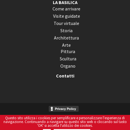
LA BASILICA
Come arrivare
Visite guidate
Tour virtuale
Storia
Architettura
Arte
Pittura
Scultura
Organo
Contatti
Questo sito utilizza i cookies per semplificare e personalizzare l'esperienza di
Informativa Sui Cookies
navigazione. Continuando a navigare su questo sito web o cliccando sul tasto
'OK' si accetta l'utilizzo dei cookies.