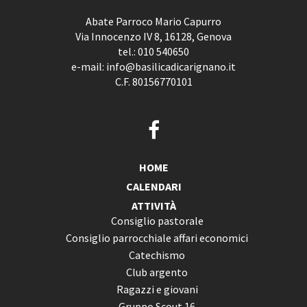
Abate Parroco Mario Capurro
Via Innocenzo IV 8, 16128, Genova
tel.:
010 540650
e-mail:
info@basilicadicarignano.it
C.F. 80156770101
HOME
CALENDARI
ATTIVITÀ
Consiglio pastorale
Consiglio parrocchiale affari economici
Catechismo
Club argento
Ragazzi e giovani
Gruppo Scout 16