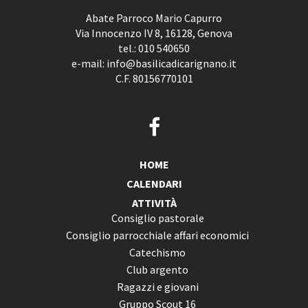
Abate Parroco Mario Capurro
Via Innocenzo IV 8, 16128, Genova
tel.:
010 540650
e-mail:
info@basilicadicarignano.it
C.F. 80156770101
HOME
CALENDARI
ATTIVITÀ
Consiglio pastorale
Consiglio parrocchiale affari economici
Catechismo
Club argento
Ragazzi e giovani
Gruppo Scout 16