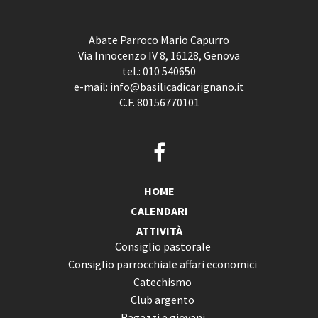
Abate Parroco Mario Capurro
Via Innocenzo IV 8, 16128, Genova
tel.:
010 540650
e-mail:
info@basilicadicarignano.it
C.F. 80156770101
HOME
CALENDARI
ATTIVITÀ
Consiglio pastorale
Consiglio parrocchiale affari economici
Catechismo
Club argento
Ragazzi e giovani