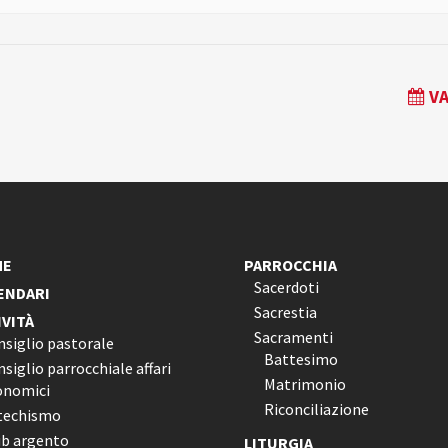
VA
ME
PARROCCHIA
Sacerdoti
ENDARI
Sacrestia
IVITÀ
Sacramenti
nsiglio pastorale
Battesimo
siglio parrocchiale affari
Matrimonio
onomici
Riconciliazione
techismo
ub argento
LITURGIA