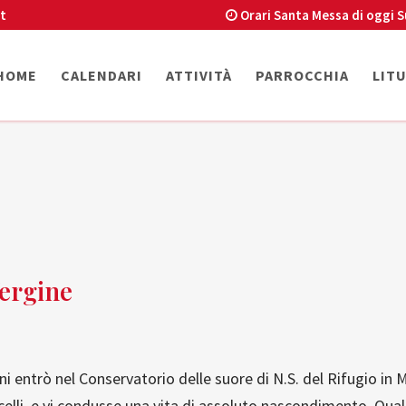
t
Orari Santa Messa di oggi
S
HOME
CALENDARI
ATTIVITÀ
PARROCCHIA
LIT
ergine
ni entrò nel Conservatorio delle suore di N.S. del Rifugio in
elli, e vi condusse una vita di assoluto nascondimento. Quale