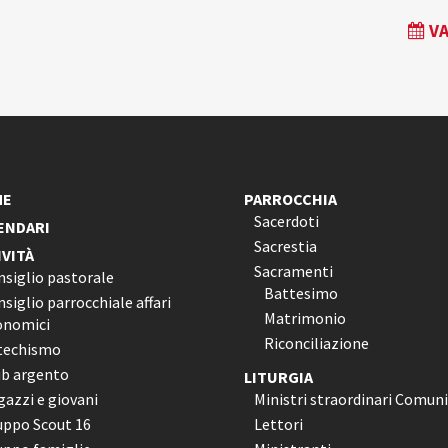
VA
ME
PARROCCHIA
Sacerdoti
ENDARI
Sacrestia
IVITÀ
Sacramenti
nsiglio pastorale
Battesimo
siglio parrocchiale affari
Matrimonio
onomici
Riconciliazione
techismo
ub argento
LITURGIA
azzi e giovani
Ministri straordinari Comun
uppo Scout 16
Lettori