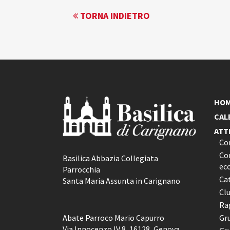
EVENTO
TORNA INDIETRO
NAVIGATION
HO
CAL
ATT
Co
Con
Basilica Abbazia Collegiata
ec
Parrocchia
Ca
Santa Maria Assunta in Carignano
Cl
Rag
Abate Parroco Mario Capurro
Gr
Via Innocenzo IV 8, 16128, Genova