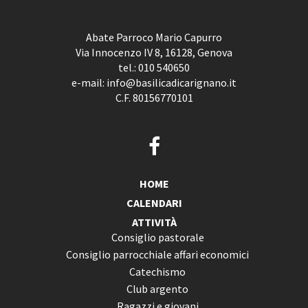
Abate Parroco Mario Capurro
Via Innocenzo IV 8, 16128, Genova
tel.:
010 540650
e-mail:
info@basilicadicarignano.it
C.F. 80156770101
HOME
CALENDARI
ATTIVITÀ
Consiglio pastorale
Consiglio parrocchiale affari economici
Catechismo
Club argento
Ragazzi e giovani