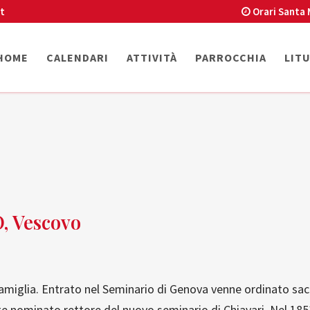
t
Orari Santa 
HOME
CALENDARI
ATTIVITÀ
PARROCCHIA
LIT
 Vescovo
amiglia. Entrato nel Seminario di Genova venne ordinato sac
 nominato rettore del nuovo seminario di Chiavari. Nel 1851