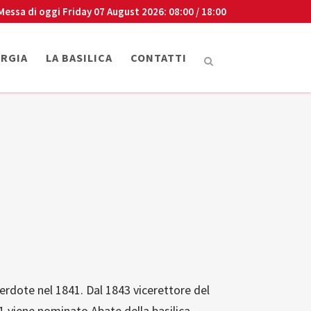
Messa di oggi
Friday 07 August 2026
: 08:00 / 18:00
URGIA
LA BASILICA
CONTATTI
erdote nel 1841. Dal 1843 vicerettore del
 viene nominato Abate della basilica