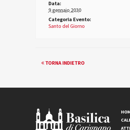
Data:
9 gennaio 2030
Categoria Evento:
Santo del Giorno
EVENTO
TORNA INDIETRO
NAVIGATION
HO
CAL
ATT