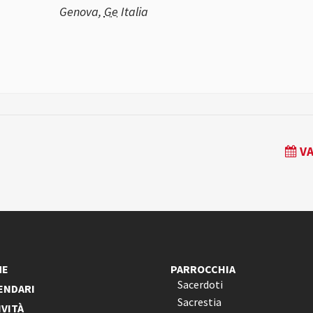
Genova
,
Ge
Italia
VA
ME
PARROCCHIA
Sacerdoti
ENDARI
Sacrestia
IVITÀ