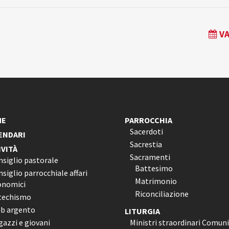
VA
ME
PARROCCHIA
Sacerdoti
ENDARI
Sacrestia
IVITÀ
Sacramenti
nsiglio pastorale
Battesimo
siglio parrocchiale affari
Matrimonio
onomici
Riconciliazione
techismo
ub argento
LITURGIA
azzi e giovani
Ministri straordinari Comun