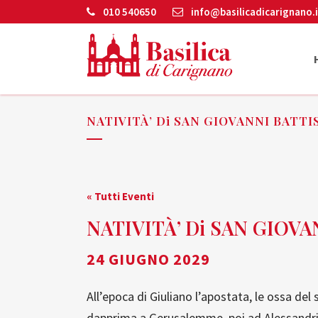
010 540650
info@basilicadicarignano.i
NATIVITÀ’ Di SAN GIOVANNI BATTI
« Tutti Eventi
NATIVITÀ’ Di SAN GIOV
24 GIUGNO 2029
All’epoca di Giuliano l’apostata, le ossa del
dapprima a Gerusalemme, poi ad Alessandria 