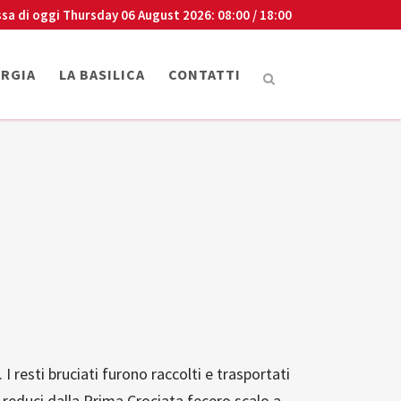
sa di oggi
Thursday 06 August 2026
: 08:00 / 18:00
URGIA
LA BASILICA
CONTATTI
I resti bruciati furono raccolti e trasportati
 reduci dalla Prima Crociata fecero scalo a