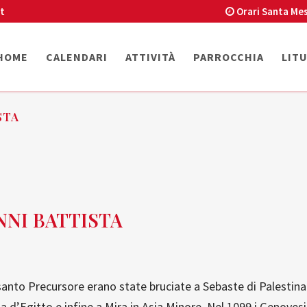
t
Orari Santa Mes
HOME
CALENDARI
ATTIVITÀ
PARROCCHIA
LIT
STA
ANNI BATTISTA
 santo Precursore erano state bruciate a Sebaste di Palestina. 
d’Egitto e infine a Mira in Asia Minore. Nel 1099 i Genovesi