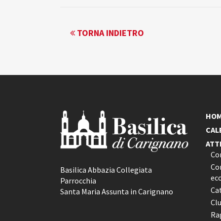
EVENTO
TORNA INDIETRO
NAVIGATION
HO
CAL
ATT
Co
Con
Basilica Abbazia Collegiata
ec
Parrocchia
Ca
Santa Maria Assunta in Carignano
Cl
Rag