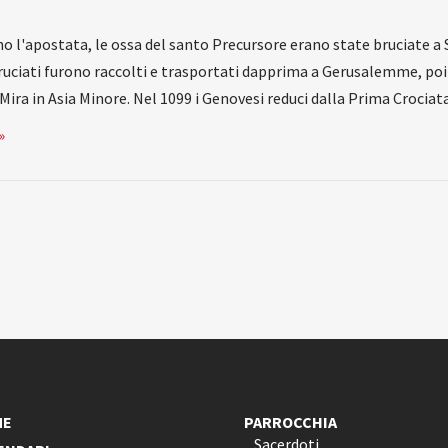
ano l'apostata, le ossa del santo Precursore erano state bruciate a 
 bruciati furono raccolti e trasportati dapprima a Gerusalemme, poi
a Mira in Asia Minore. Nel 1099 i Genovesi reduci dalla Prima Crocia
»
ME
PARROCCHIA
Sacerdoti