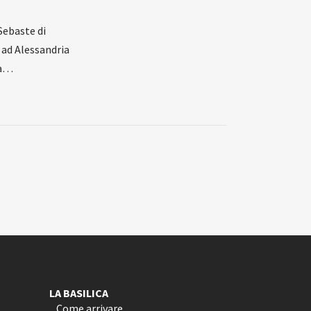
Sebaste di
 ad Alessandria
ta…
LA BASILICA
Come arrivare