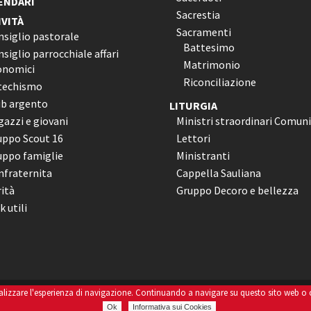
ENDARI
Sacrestia
IVITÀ
Sacramenti
nsiglio pastorale
Battesimo
siglio parrocchiale affari
Matrimonio
onomici
Riconciliazione
techismo
ub argento
LITURGIA
azzi e giovani
Ministri straordinari Comun
uppo Scout 16
Lettori
uppo famiglie
Ministranti
nfraternita
Cappella Sauliana
ità
Gruppo Decoro e bellezza
k utili
nalizzare l'esperienza di navigazione. Continuando a navigare su questo sito web o cli
|
Informativa Sui Cookies
|
Credits Dpsonline*
Ok
Informativa sui Cookies