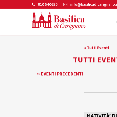
010 540650
info@basilicadicarignano.i
« Tutti Eventi
TUTTI EVEN
EVENTI
«
EVENTI PRECEDENTI
LIST
NAVIGATION
NATIVITÀ’ D