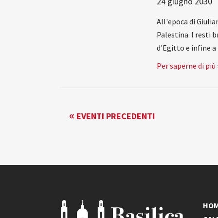
24 giugno 2030
All'epoca di Giuli
Palestina. I resti
d'Egitto e infine 
Per saperne di più 
EVENTI
«
EVENTI PRECEDENTI
LIST
NAVIGATION
HO