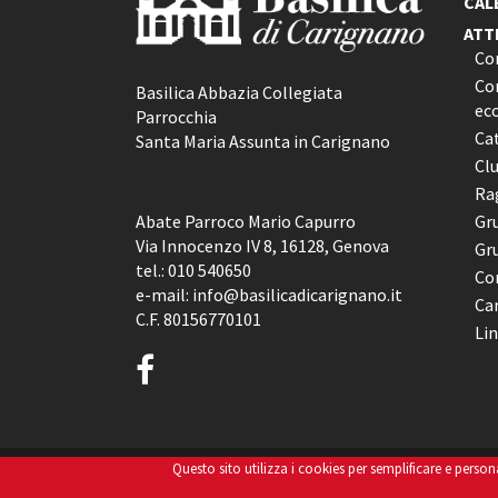
CAL
ATT
Co
Con
Basilica Abbazia Collegiata
ec
Parrocchia
Ca
Santa Maria Assunta in Carignano
Cl
Rag
Abate Parroco Mario Capurro
Gr
Via Innocenzo IV 8, 16128, Genova
Gr
tel.:
010 540650
Co
e-mail:
info@basilicadicarignano.it
Car
C.F. 80156770101
Lin
Questo sito utilizza i cookies per semplificare e perso