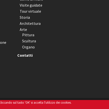
Visite guidate
Tour virtuale
Storia
Architettura
Arte
Pittura
Scultura
ione
Organo
Contatti
ccando sul tasto 'OK' si accetta l'utilizzo dei cookies.