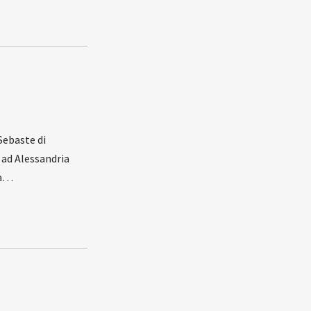
Sebaste di
 ad Alessandria
ta…