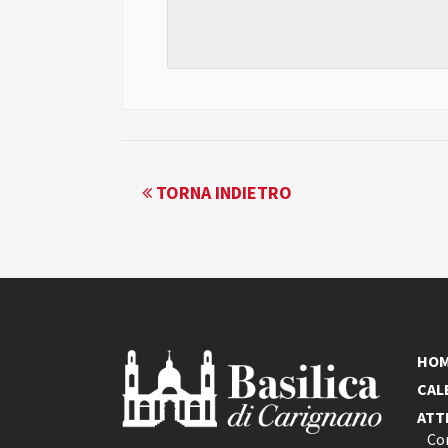
EVENTO
TORNA INDIETRO
NAVIGATION
HO
CAL
ATT
Co