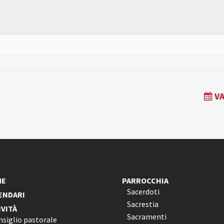
VA
ME
PARROCCHIA
Sacerdoti
ENDARI
Sacrestia
IVITÀ
Sacramenti
nsiglio pastorale