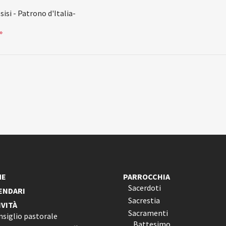
isi - Patrono d'Italia-
»
ME
PARROCCHIA
Sacerdoti
ENDARI
Sacrestia
IVITÀ
Sacramenti
nsiglio pastorale
Battesimo