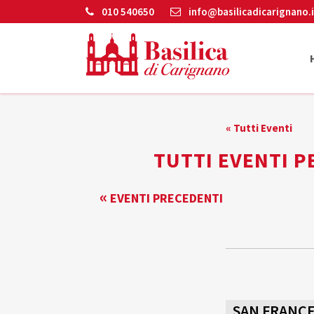
010 540650
info@basilicadicarignano.i
« Tutti Eventi
TUTTI EVENTI P
EVENTI
«
EVENTI PRECEDENTI
LIST
NAVIGATION
SAN FRANCES