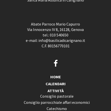
Santa Maria Assunta in Carignano
Abate Parroco Mario Capurro
Via Innocenzo IV 8, 16128, Genova
tel.:
010 540650
e-mail:
info@basilicadicarignano.it
C.F. 80156770101
HOME
CALENDARI
ATTIVITÀ
Consiglio pastorale
Consiglio parrocchiale affari economici
Catechismo