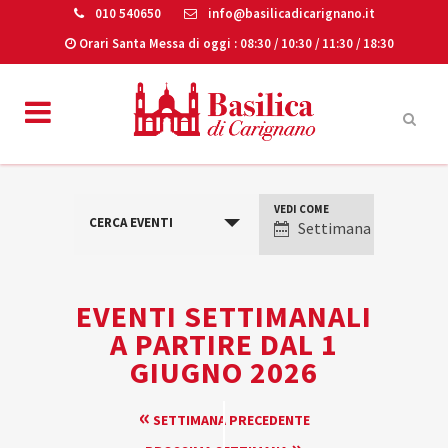
010 540650
info@basilicadicarignano.it
Orari Santa Messa di oggi
: 08:30 / 10:30 / 11:30 / 18:30
VEDI COME
VISUALIZZAZIONI
CERCA EVENTI
Settimana
EVENTO
EVENTI SETTIMANALI
A PARTIRE DAL 1
GIUGNO 2026
NAVIGAZIONE
«
SETTIMANA PRECEDENTE
PER
»