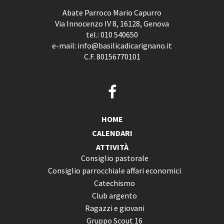
Abate Parroco Mario Capurro
Via Innocenzo IV 8, 16128, Genova
tel.:
010 540650
e-mail:
info@basilicadicarignano.it
C.F. 80156770101
HOME
CALENDARI
ATTIVITÀ
Consiglio pastorale
Consiglio parrocchiale affari economici
Catechismo
Club argento
Ragazzi e giovani
Gruppo Scout 16